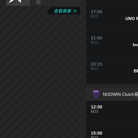
20
查看赛事
17:05
BO3
UNO 
21:00
BO3
Im
23:15
BO3
B
NODWIN Clutc
12:00
BO3
15:00
BO3