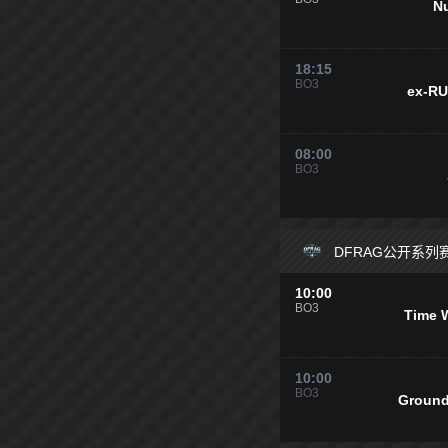
Nu
Ti
18:15
BO3
ex-R
08:00
BO3
DFRAG公开系列赛
10:00
BO3
Time 
10:00
BO3
Ground