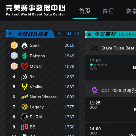
首页
赛程
赛
全球战队排名
All
EU
AM
AS
今日赛程
(2026-0
Spirit
2015
Stake Pulse Beat 
Falcons
1949
17:00
MOUZ
1879
B
BO3
4.
9z
1857
5.
Vitality
1837
CCT 2026 欧洲
6.
Natus Vincere
1803
11:25
7.
Legacy
1775
BO3
8.
FURIA
1767
9.
BB
1750
14:00
BO3
Wa